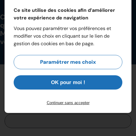
Ce site utilise des cookies afin d’améliorer
Ce sont près d’une dizaine de métiers
votre expérience de navigation
que les Ets Garrec vous proposent.
Vous pouvez paramétrer vos préférences et
Missions, compétences, évolution...
modifier vos choix en cliquant sur le lien de
vous souhaitez en apprendre plus ?
gestion des cookies en bas de page.
Paramétrer mes choix
Déposez votre candidature : CV et
Lettre de Motivation
OK pour moi !
Continuer sans accepter
Nom